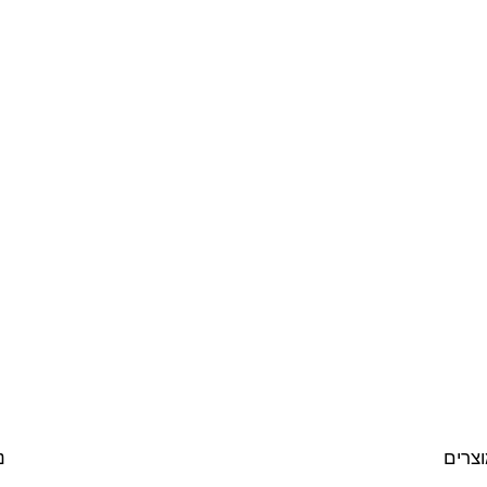
וצרים
נ