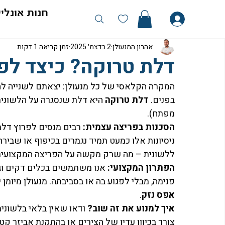
חנות אונליי
אהרון המנעולן
2 בדצמ׳ 2025
זמן קריאה 1 דקות
דלת טרוקה? כיצד לפר
המקרה הקלאסי של כל מנעולן: יצאתם לשנייה לה
בפנים. 
דלת טרוקה
 היא דלת שנסגרה על הלשונית,
מפתח).
הסכנות בפריצה עצמית:
 רבים מנסים לפרוץ דלת
ניסיונות אלו כמעט תמיד נגמרים בכיפוף או שביר
ללשונית – מה שרק מקשה על הפריצה המקצועית 
הפתרון המקצועי:
 אנו משתמשים בכלים דקים וג
פנימה, מבלי לפגוע בה או בסביבתה. מנעולן מיומן
אפס נזק
.
איך למנוע את זה שוב?
 ודאו שאין בלאי בלשוני
צורך בכיוון עדין של הצירים או בהתקנת אביזר קט