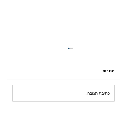
תגובות
כתיבת תגובה...
נתקעתם בחוץ? 3 צעדים שאתם חייבים
לעשות לפני הזמנת מנעולן