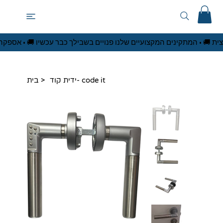
 • המתקינים המקצועיים שלנו פנויים בשבילך כבר עכשיו 🚚 • אספקה והתקנה מהיום
>
ידית קוד- code it
בית