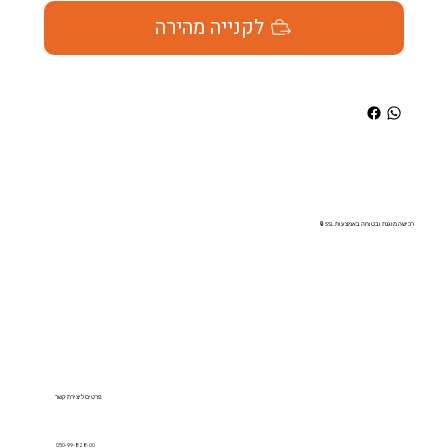
לקנייה מהירה
רכישה מוגנת ובטוחה באמצעות SSL 🔒
פרטים ליצירת קשר
050-99-828-00