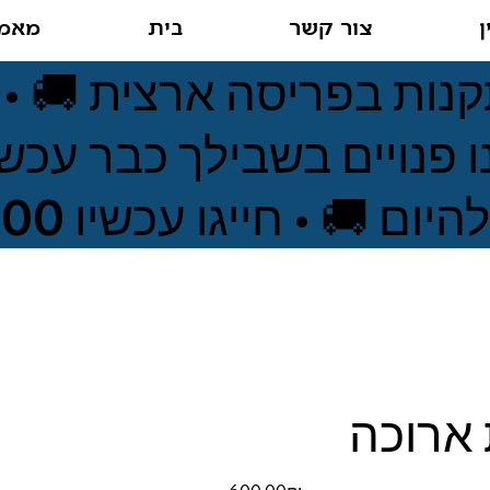
ן
צור קשר
בית
מאמר
קנות בפריסה ארצית 🚚 •
 פנויים בשבילך כבר עכשי
 • חייגו עכשיו 050-99-828-00 •
 ארוכה
מחיר