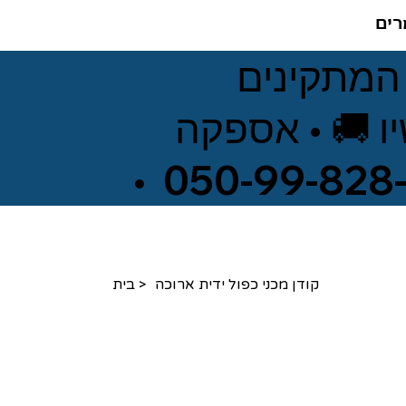
ים
 המתקינים
ו 🚚 • אספקה
>
קודן מכני כפול ידית ארוכה
בית