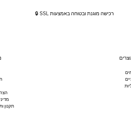
רכישה מוגנת ובטוחה באמצעות SSL 🔒
וצרים
נ
מים
ים
חנ
ליות
הצהר
מדיני
תקנון ות